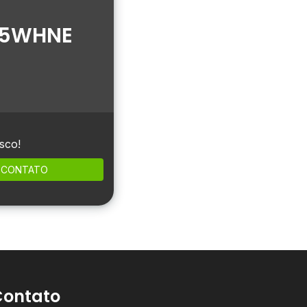
85WHNE
sco!
CONTATO
Contato