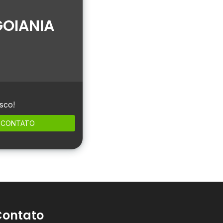
GOIANIA
sco!
CONTATO
Contato