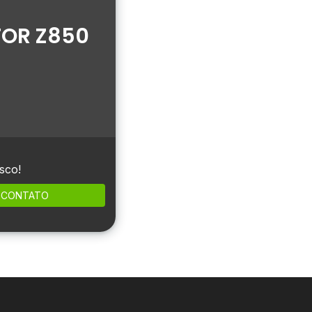
OR Z850
sco!
CONTATO