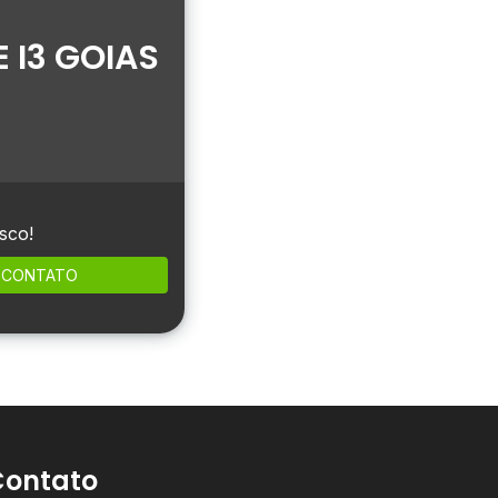
 I3 GOIAS
sco!
CONTATO
Contato