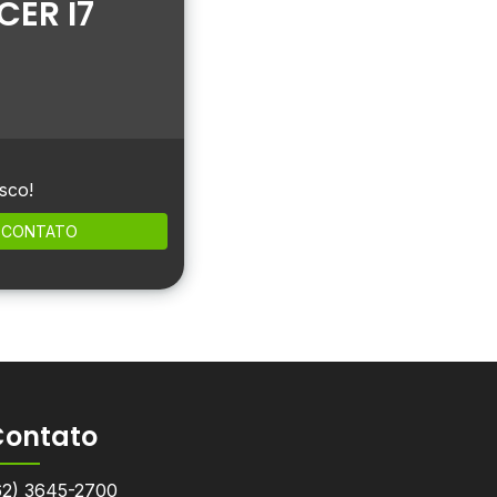
ER I7
sco!
CONTATO
Contato
62) 3645-2700