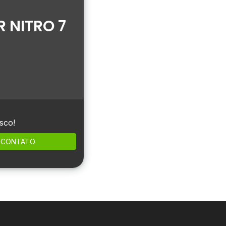
 NITRO 7
sco!
CONTATO