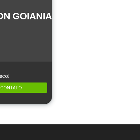
ON GOIANIA
sco!
CONTATO