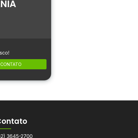
NIA
sco!
CONTATO
Contato
62) 3645-2700