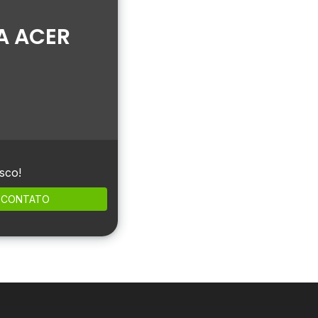
A ACER
sco!
CONTATO