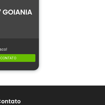
 GOIANIA
sco!
CONTATO
Contato