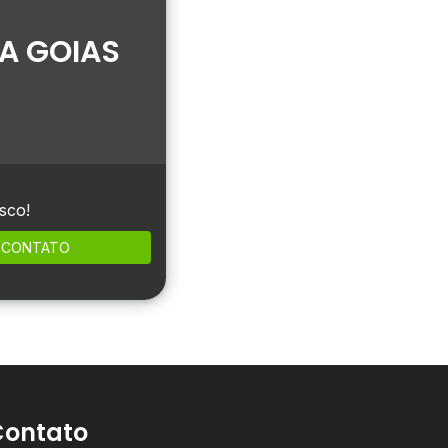
A GOIAS
sco!
CONTATO
Contato