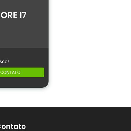
ORE I7
sco!
CONTATO
Contato