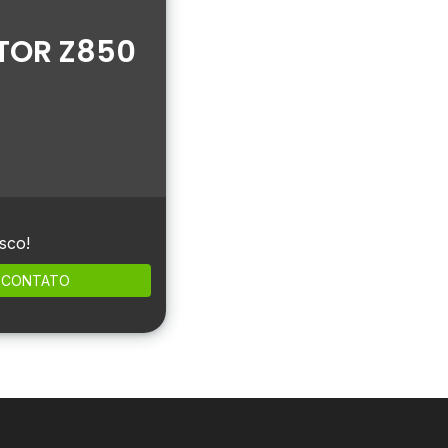
TOR Z850
sco!
CONTATO