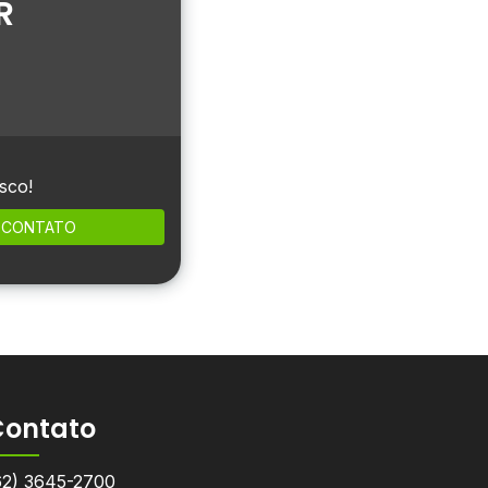
R
sco!
CONTATO
Contato
62) 3645-2700