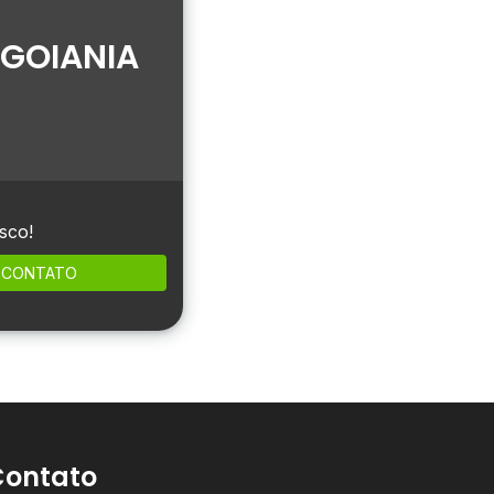
 GOIANIA
sco!
CONTATO
Contato