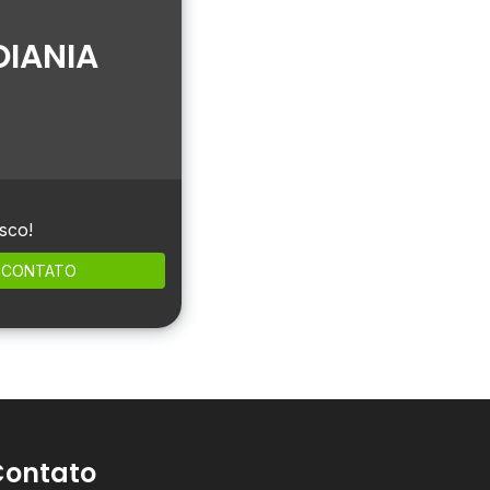
OIANIA
sco!
CONTATO
Contato