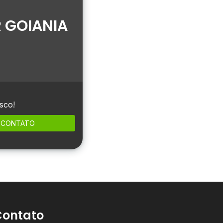
 GOIANIA
sco!
CONTATO
Contato