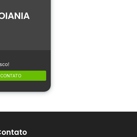
OIANIA
sco!
CONTATO
Contato