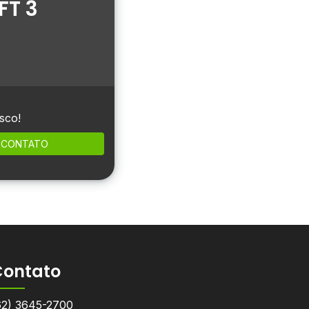
FT 3
sco!
CONTATO
Contato
62) 3645-2700