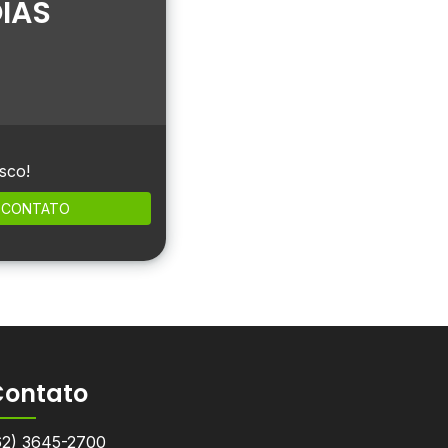
IAS
sco!
CONTATO
Contato
62) 3645-2700