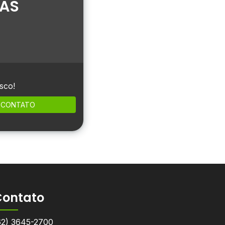
IAS
sco!
CONTATO
Contato
62) 3645-2700